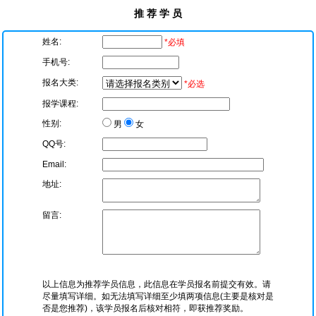
推 荐 学 员
姓名:
*必填
手机号:
报名大类:
*必选
报学课程:
性别:
男
女
QQ号:
Email:
地址:
留言:
以上信息为推荐学员信息，此信息在学员报名前提交有效。请
尽量填写详细。如无法填写详细至少填两项信息(主要是核对是
否是您推荐)，该学员报名后核对相符，即获推荐奖励。