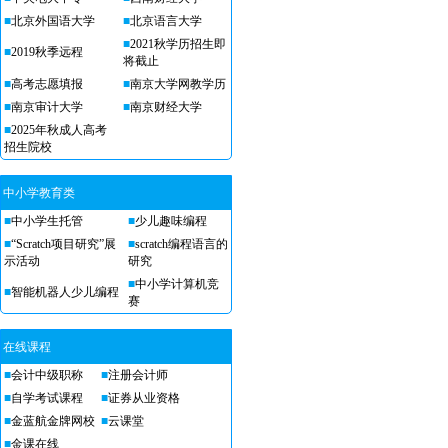
■
北京外国语大学
■
北京语言大学
■
2021秋学历招生即
■
2019秋季远程
将截止
■
高考志愿填报
■
南京大学网教学历
■
南京审计大学
■
南京财经大学
■
2025年秋成人高考
招生院校
中小学教育类
■
中小学生托管
■
少儿趣味编程
■
“Scratch项目研究”展
■
scratch编程语言的
示活动
研究
■
中小学计算机竞
■
智能机器人少儿编程
赛
在线课程
■
会计中级职称
■
注册会计师
■
自学考试课程
■
证券从业资格
■
金蓝航金牌网校
■
云课堂
■
金课在线