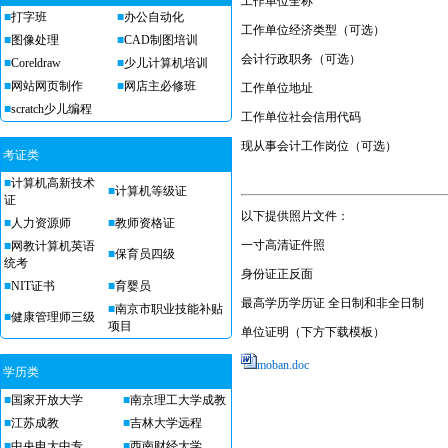
工作单位全称
■
打字班
■
办公自动化
工作单位经济类型（可选）
■
图像处理
■
CAD制图培训
会计行政职务（可选）
■
Coreldraw
■
少儿计算机培训
■
网站网页制作
■
网店主必修班
工作单位地址
■
scratch少儿编程
工作单位社会信用代码
现从事会计工作岗位（可选）
考证类
■
计算机高新技术
■
计算机等级证
证
以下提供照片文件：
■
人力资源师
■
教师资格证
一寸高清证件照
■
网教计算机英语
■
保育员四级
统考
身份证正反面
■
NIT证书
■
育婴员
最高学历学历证 全日制和非全日制
■
南京市职业技能补贴
■
健康管理师三级
项目
单位证明（下方下载模板）
moban.doc
学历类
■
国家开放大学
■
南京理工大学成教
■
江苏成教
■
吉林大学远程
■
中央电大中专
■
西南财经大学