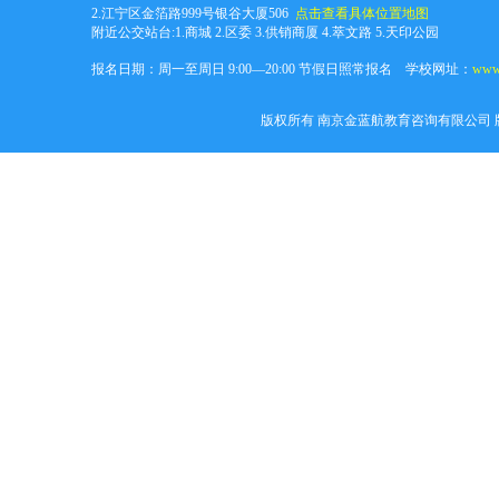
2.江宁区金箔路999号银谷大厦506
点击查看具体位置地图
附近公交站台:1.商城 2.区委 3.供销商厦 4.萃文路 5.天印公园
报名日期：周一至周日 9:00—20:00 节假日照常报名 学校网址：
www.
版权所有 南京金蓝航教育咨询有限公司