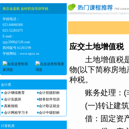
南京金蓝航 金科职业培训学校
学校电话：
025-84606360
025-52281675
E-mail：
rpjy2008@126.com
应交土地增值税
西祠版号:b1261199
学校网站：www.njccc.cn
土地增值税是对
物(以下简称房地
种税。
会计类
账务处理：(非
■
会计继续教育
■
会计初级职称
■
会计实践班
■
财务软件培训
(一)转让建筑物
■
真账报税
■
会计取证就业
■
会计网校学习卡
■
会计中级职称
借：固定资产
计算机类