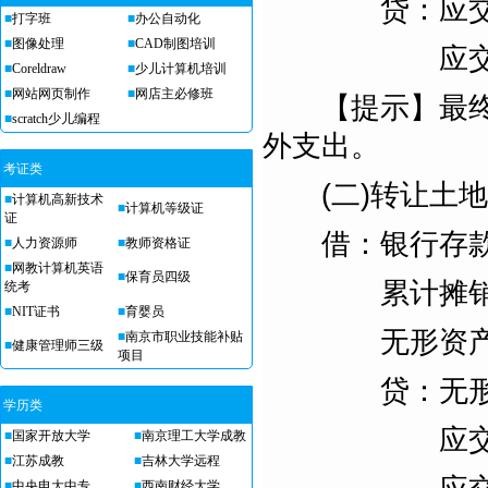
贷：应交税
■
打字班
■
办公自动化
■
图像处理
■
CAD制图培训
应交税费
■
Coreldraw
■
少儿计算机培训
■
网站网页制作
■
网店主必修班
【提示】最终将
■
scratch少儿编程
外支出。
考证类
(二)转让土地使
■
计算机高新技术
■
计算机等级证
证
借：银行存款(
■
人力资源师
■
教师资格证
■
网教计算机英语
■
保育员四级
累计摊
统考
■
NIT证书
■
育婴员
无形资产减
■
南京市职业技能补贴
■
健康管理师三级
项目
贷：无形
学历类
应交税费—
■
国家开放大学
■
南京理工大学成教
■
江苏成教
■
吉林大学远程
■
中央电大中专
■
西南财经大学