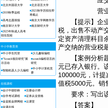
应交税费—应
■
北京外国语大学
■
北京语言大学
营业外收入(
■
2021秋学历招生即
■
2019秋季远程
将截止
【提示】企业转
■
高考志愿填报
■
南京大学网教学历
■
南京审计大学
■
南京财经大学
税，出售不动产
■
2025年秋成人高考
招生院校
定资产清理科目
产交纳的营业税
中小学教育类
■
中小学生托管
■
少儿趣味编程
【案例分析题】
■
“Scratch项目研究”展
■
scratch编程语言的
示活动
研究
元已存入银行。该
■
中小学计算机竞
■
智能机器人少儿编程
赛
100000元，计
值税5000元。
在线课程
■
会计中级职称
■
注册会计师
要求：写出该
■
自学考试课程
■
证券从业资格
■
金蓝航金牌网校
■
云课堂
【答案】
■
金课在线