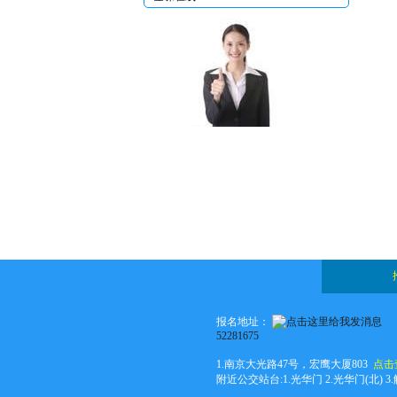
编辑
报名地址：
52281675
1.南京大光路47号，宏鹰大厦803
点击
附近公交站台:1.光华门 2.光华门(北) 3