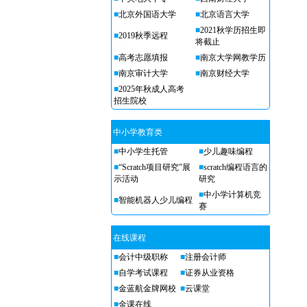
■
北京外国语大学
■
北京语言大学
■
2021秋学历招生即
■
2019秋季远程
将截止
■
高考志愿填报
■
南京大学网教学历
■
南京审计大学
■
南京财经大学
■
2025年秋成人高考
招生院校
中小学教育类
■
中小学生托管
■
少儿趣味编程
■
“Scratch项目研究”展
■
scratch编程语言的
示活动
研究
■
中小学计算机竞
■
智能机器人少儿编程
赛
在线课程
■
会计中级职称
■
注册会计师
■
自学考试课程
■
证券从业资格
■
金蓝航金牌网校
■
云课堂
■
金课在线