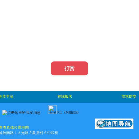
打赏
推荐学员
在线报名
需求提交
025-84606360
查看具体位置地图
.解放南路 4.大光路 5.象房村 6.中和桥