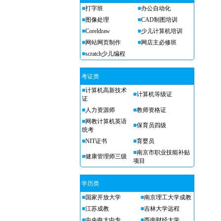
■
打字班
■
办公自动化
■
图像处理
■
CAD制图培训
■
Coreldraw
■
少儿计算机培训
■
网站网页制作
■
网店主必修班
■
scratch少儿编程
考证类
■
计算机高新技术
■
计算机等级证
证
■
人力资源师
■
教师资格证
■
网教计算机英语
■
保育员四级
统考
■
NIT证书
■
育婴员
■
南京市职业技能补贴
■
健康管理师三级
项目
学历类
■
国家开放大学
■
南京理工大学成教
■
江苏成教
■
吉林大学远程
■
中央电大中专
■
西南财经大学