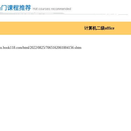
计算机二级office
max.book118.com/html/2022/0825/7065162061004156.shtm