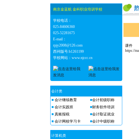
南京金蓝航 金科职业培训学校
学校电话：
025-84606360
025-52281675
E-mail：
rpjy2008@126.com
课件
https://
西祠版号:b1261199
学校网站：www.njccc.cn
会计类
■
会计继续教育
■
会计初级职称
■
会计实践班
■
财务软件培训
■
真账报税
■
会计取证就业
■
会计网校学习卡
■
会计中级职称
计算机类