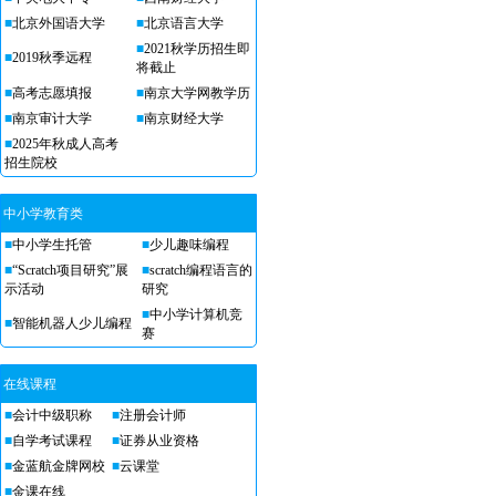
■
北京外国语大学
■
北京语言大学
■
2021秋学历招生即
■
2019秋季远程
将截止
■
高考志愿填报
■
南京大学网教学历
■
南京审计大学
■
南京财经大学
■
2025年秋成人高考
招生院校
中小学教育类
■
中小学生托管
■
少儿趣味编程
■
“Scratch项目研究”展
■
scratch编程语言的
示活动
研究
■
中小学计算机竞
■
智能机器人少儿编程
赛
在线课程
■
会计中级职称
■
注册会计师
■
自学考试课程
■
证券从业资格
■
金蓝航金牌网校
■
云课堂
■
金课在线