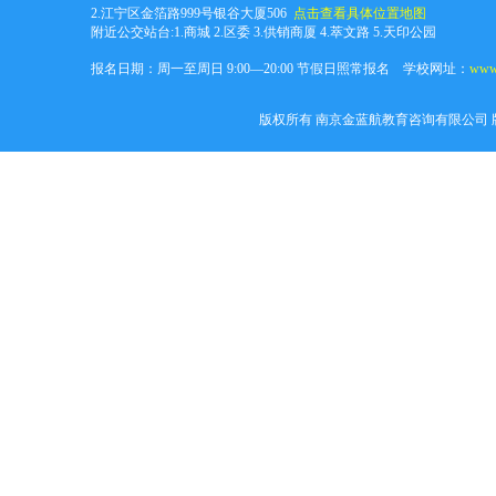
2.江宁区金箔路999号银谷大厦506
点击查看具体位置地图
附近公交站台:1.商城 2.区委 3.供销商厦 4.萃文路 5.天印公园
报名日期：周一至周日 9:00—20:00 节假日照常报名 学校网址：
www.
版权所有 南京金蓝航教育咨询有限公司