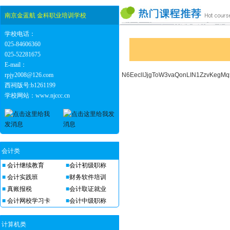
南京金蓝航 金科职业培训学校
学校电话：
025-84606360
025-52281675
E-mail：
rpjy2008@126.com
N6EeclIJjgToW3vaQonLIN1ZzvKegM
西祠版号:b1261199
学校网站：www.njccc.cn
会计类
■
会计继续教育
■
会计初级职称
■
会计实践班
■
财务软件培训
■
真账报税
■
会计取证就业
■
会计网校学习卡
■
会计中级职称
计算机类