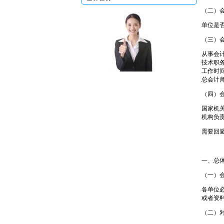
（二）
单位是
（三）
从事会
技术职
编辑
工作时
总会计
（四）
国家机
机构负
需要回
一、总
（一）
各单位
或者资
（二）