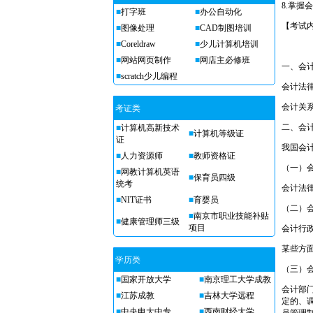
8.掌握
■
打字班
■
办公自动化
【考试
■
图像处理
■
CAD制图培训
■
Coreldraw
■
少儿计算机培训
■
网站网页制作
■
网店主必修班
一、会
■
scratch少儿编程
会计法
会计关
考证类
二、会
■
计算机高新技术
■
计算机等级证
证
我国会
■
人力资源师
■
教师资格证
（一）
■
网教计算机英语
■
保育员四级
统考
会计法
■
NIT证书
■
育婴员
（二）
■
南京市职业技能补贴
■
健康管理师三级
项目
会计行
某些方
学历类
（三）
■
国家开放大学
■
南京理工大学成教
会计部
■
江苏成教
■
吉林大学远程
定的、
■
中央电大中专
■
西南财经大学