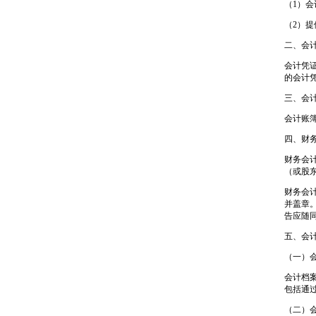
（1）
（2）
二、会
会计凭
的会计
三、会
会计账
四、财
财务会
（或股
财务会
并盖章
告应随
五、会
（一）
会计档
包括通
（二）