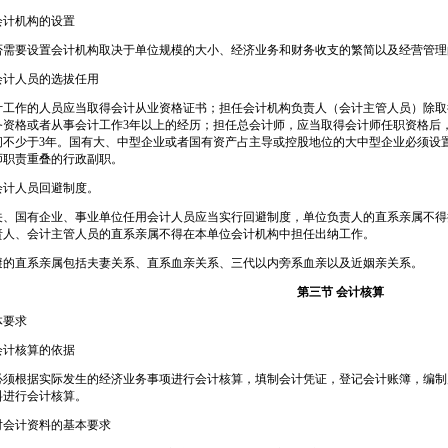
会计机构的设置
否需要设置会计机构取决于单位规模的大小、经济业务和财务收支的繁简以及经营管理
会计人员的选拔任用
计工作的人员应当取得会计从业资格证书；担任会计机构负责人（会计主管人员）除取
务资格或者从事会计工作3年以上的经历；担任总会计师，应当取得会计师任职资格后
间不少于3年。国有大、中型企业或者国有资产占主导或控股地位的大中型企业必须设
师职责重叠的行政副职。
会计人员回避制度。
关、国有企业、事业单位任用会计人员应当实行回避制度，单位负责人的直系亲属不得
责人、会计主管人员的直系亲属不得在本单位会计机构中担任出纳工作。
避的直系亲属包括夫妻关系、直系血亲关系、三代以内旁系血亲以及近姻亲关系。
第三节 会计核算
体要求
会计核算的依据
必须根据实际发生的经济业务事项进行会计核算，填制会计凭证，登记会计账簿，编制
料进行会计核算。
对会计资料的基本要求