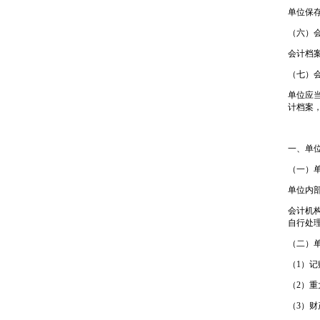
单位保
（六）
会计档
（七）
单位应
计档案
一、单
（一）
单位内
会计机
自行处
（二）
（1）
（2）
（3）