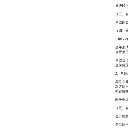
县级以
（三）
单位的
（四）
1.单位
当年形
当经单
单位会
当保持
2、单
单位之
双方应
档案移
电子会
（五）
会计档
单位应