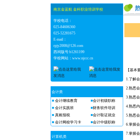
南京金蓝航 金科职业培训学校
学校电话：
025-84606360
025-52281675
E-mail：
rpjy2008@126.com
西祠版号:b1261199
学校网站：www.njccc.cn
【基本
1.了解
2.熟悉
会计类
3.熟悉
■
会计继续教育
■
会计初级职称
4.熟悉
■
会计实践班
■
财务软件培训
■
真账报税
■
会计取证就业
5.熟悉
■
会计网校学习卡
■
会计中级职称
6.掌握
7.掌握
计算机类