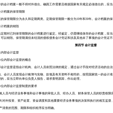
存的会计档案一般不得对外借出。确因工作需要且根据国家有关规定必须借出的，应当
会计档案的保管期限
案的保管期限分为永久和定期两类。定期保管期限一般分为10年和30年。会计档案的
会计档案的销毁
当定期对已到保管期限的会计档案进行鉴定。经鉴定，仍需继续保存的会计档案，应当
，可以销毁。保管期满但未结清的债权债务会计凭证和涉及其他未了事项的会计凭证不
第四节 会计监督
位内部会计监督
单位内部会计监督的概念
部会计监督是指会计机构、会计人员依照法律的规定，通过会计手段对经济活动的合法
构、会计人员发现会计账簿与实物、款项及有关资料不相符的，按照国家统一的会计准
理的，应当立即向单位负责人报告，请求查明原因，作出处理。
单位内部会计监督制度的要求
记账人员与经济业务事项和会计事项的审批人员、经办人员、财务保管人员的职责权限
重大对外投资、资产处置、资金调度和其他重要经济业务事项的决策和执行的相互监督
财产清查的范围、期限和组织程序应当明确。