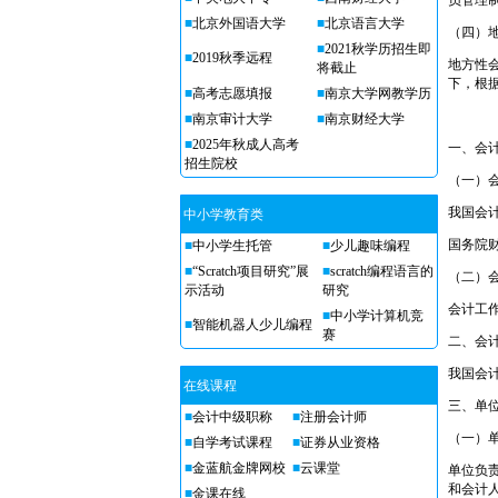
员管理
■
北京外国语大学
■
北京语言大学
（四）
■
2021秋学历招生即
■
2019秋季远程
地方性
将截止
下，根
■
高考志愿填报
■
南京大学网教学历
■
南京审计大学
■
南京财经大学
■
2025年秋成人高考
一、会
招生院校
（一）
我国会
中小学教育类
国务院
■
中小学生托管
■
少儿趣味编程
■
“Scratch项目研究”展
■
scratch编程语言的
（二）
示活动
研究
会计工
■
中小学计算机竞
■
智能机器人少儿编程
赛
二、会
我国会
在线课程
三、单
■
会计中级职称
■
注册会计师
（一）
■
自学考试课程
■
证券从业资格
■
金蓝航金牌网校
■
云课堂
单位负
和会计
■
金课在线