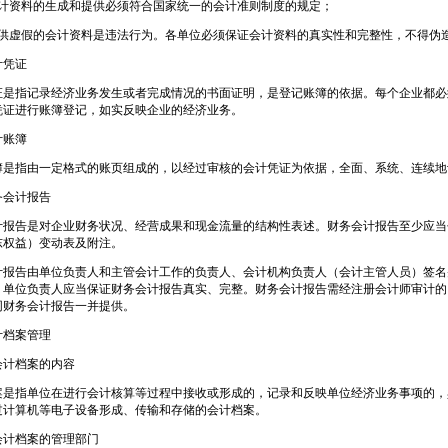
会计资料的生成和提供必须符合国家统一的会计准则制度的规定；
提供虚假的会计资料是违法行为。各单位必须保证会计资料的真实性和完整性，不得伪
计凭证
证是指记录经济业务发生或者完成情况的书面证明，是登记账簿的依据。每个企业都必
凭证进行账簿登记，如实反映企业的经济业务。
计账簿
簿是指由一定格式的账页组成的，以经过审核的会计凭证为依据，全面、系统、连续地
务会计报告
计报告是对企业财务状况、经营成果和现金流量的结构性表述。财务会计报告至少应当
东权益）变动表及附注。
计报告由单位负责人和主管会计工作的负责人、会计机构负责人（会计主管人员）签名
。单位负责人应当保证财务会计报告真实、完整。财务会计报告需经注册会计师审计的
同财务会计报告一并提供。
计档案管理
会计档案的内容
案是指单位在进行会计核算等过程中接收或形成的，记录和反映单位经济业务事项的，
过计算机等电子设备形成、传输和存储的会计档案。
会计档案的管理部门